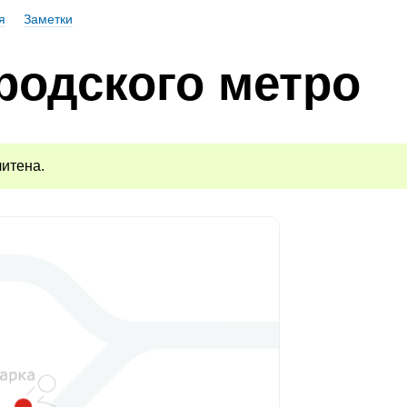
я
Заметки
родского метро
итена.