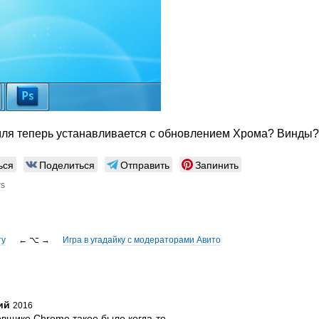
емля теперь устанавливается с обновлением Хрома? Винды
ься
Поделиться
Отправить
Запинить
ws
ту
← ⌥ →
Игра в угадайку с модераторами Авито
ий
2016
овщике Chrome такое было когда-то.