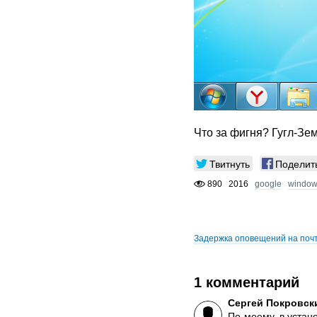
Что за фигня? Гугл-З
Твитнуть
Поделит
890
2016
google
windo
Задержка оповещений на поч
1 комментарий
Сергей Покровск
По-моему, в устан